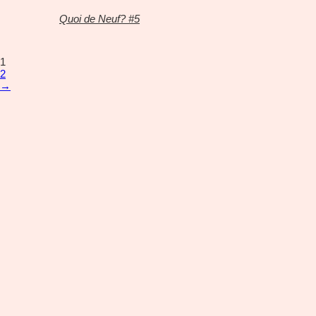
Quoi de Neuf? #5
1
2
→