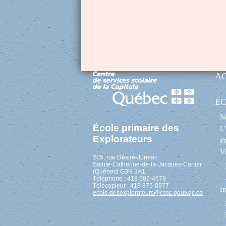
A
É
No
École primaire des
L’
Explorateurs
Pr
Vi
205, rue Désiré-Juneau
Sainte-Catherine-de-la-Jacques-Cartier
(Québec) G3N 3A1
Téléphone : 418 686-4678
Télécopieur : 418 875-0977
In
ecole.desexplorateurs@cssc.gouv.qc.ca