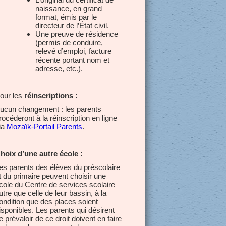
naissance, en grand
format, émis par le
directeur de l’État civil.
Une preuve de résidence
(permis de conduire,
relevé d’emploi, facture
récente portant nom et
adresse, etc.).
our les
réinscriptions
:
ucun changement : les parents
rocéderont à la réinscription en ligne
ia
Mozaïk-Portail Parents
.
hoix d’une autre école
:
es parents des élèves du préscolaire
t du primaire peuvent choisir une
cole du Centre de services scolaire
utre que celle de leur bassin, à la
ondition que des places soient
isponibles. Les parents qui désirent
e prévaloir de ce droit doivent en faire