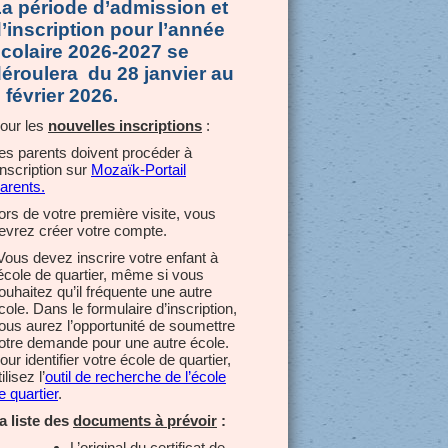
a période d’admission et
’inscription pour l’année
colaire 2026-2027 se
éroulera du 28 janvier au
 février 2026.
our les
nouvelles inscriptions
:
es parents doivent procéder à
’inscription sur
Mozaïk-Portail
arents.
ors de votre première visite, vous
evrez créer votre compte.
Vous devez inscrire votre enfant à
’école de quartier, même si vous
ouhaitez qu’il fréquente une autre
cole. Dans le formulaire d’inscription,
ous aurez l’opportunité de soumettre
otre demande pour une autre école.
our identifier votre école de quartier,
ilisez l’
outil de recherche de l’école
e quartier
.
a liste des
documents à prévoir
:
L’original du certificat de