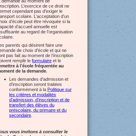
a demande au moment de
’inscription. L’exercice de ce droit ne
ermet cependant pas d’exiger le
ransport scolaire. L’acceptation d’un
hoix d’école peut être révoquée si la
apacité d’accueil annuelle est
nsuffisante au regard de l’organisation
colaire.
es parents qui désirent faire une
emande de choix d’école et qui ne
’ont pas fait au moment de l’inscription
oivent remplir le
formulaire
et le
emettre à l’école fréquentée au
oment de la demande
.
Les demandes d’admission et
d’inscription seront traitées
conformément à la
Politique sur
les critères et modalités
d’admission, d’inscription et de
transfert des élèves du
préscolaire, du primaire et du
secondaire
.
ous vous invitons à consulter le