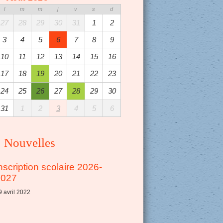
l
m
m
j
v
s
d
27
28
29
30
31
1
2
3
4
5
6
7
8
9
10
11
12
13
14
15
16
17
18
19
20
21
22
23
24
25
26
27
28
29
30
31
1
2
3
4
5
6
Nouvelles
nscription scolaire 2026-
2027
9 avril 2022