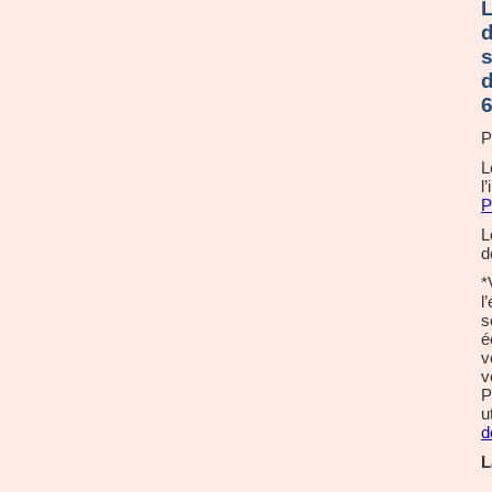
L
d
s
d
6
P
L
l
P
L
d
*
l
s
é
v
v
P
ut
d
L