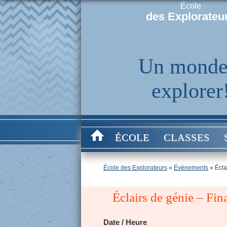
École
des Explorateu
Un monde
explorer
ÉCOLE
CLASSES
École des Explorateurs
»
Évènements
»
Écla
Éclairs de génie – Fin
Date / Heure