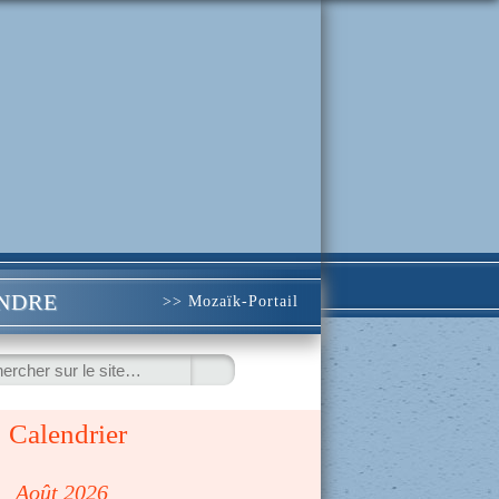
INDRE
>> Mozaïk-Portail
ercher
Calendrier
◀
Août 2026
▷