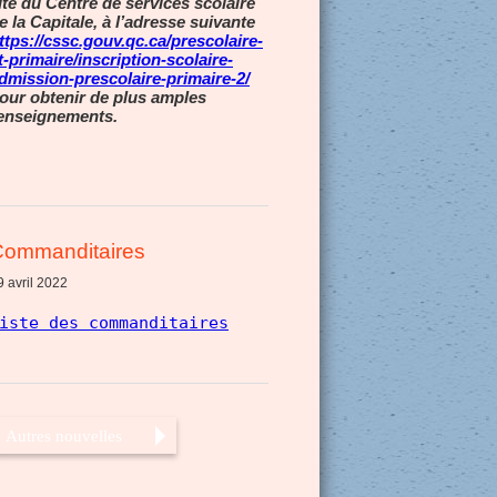
ite du Centre de services scolaire
e la Capitale, à l’adresse suivante
ttps://cssc.gouv.qc.ca/prescolaire-
t-primaire/inscription-scolaire-
dmission-prescolaire-primaire-2/
our obtenir de plus amples
enseignements.
Commanditaires
9 avril 2022
iste des commanditaires
Autres nouvelles