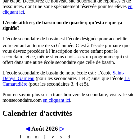
par étape. Découvrez ce nouveau site débordant de réponses et de
ressources, dont une zone spécialement réservée pour les élèves
en
cliquant ici
.
L’école attitrée, de bassin ou de quartier, qu’est-ce que ça
signifie?
L’école secondaire de bassin est l’école désignée pour accueillir
e
votre enfant au terme de sa 6
année. C’est à l’école primaire que
vous devrez procéder à l’inscription de votre enfant pour le
secondaire, et ce, même si vous choisissez un programme qui est
offert dans une autre école secondaire que celle de bassin.
L’école secondaire de bassin de notre école est : l’école
Saint-
Denys–Garneau
(pour les secondaires 1 et 2) ainsi que l’école
La
Camaradière
(pour les secondaires 3, 4 et 5).
Pour en savoir plus sur la transition vers le secondaire, visitez le site
monsecondaire.com
en cliquant ici
.
Calendrier d'activités
◀
Août 2026
▷
l
m
m
j
v
s
d