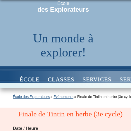
École
des Explorateurs
Un monde à
explorer!
ÉCOLE
CLASSES
SERVICES
SER
École des Explorateurs
»
Évènements
»
Finale de Tintin en herbe (3e cycl
Finale de Tintin en herbe (3e cycle)
Date / Heure