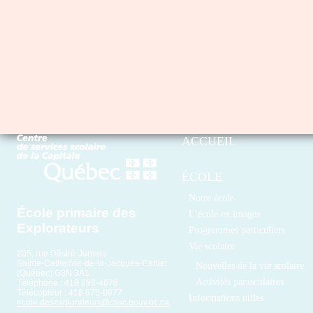
ACCUEIL
ÉCOLE
Notre école
École primaire des
L’école en images
Explorateurs
Programmes particuliers
Vie scolaire
205, rue Désiré-Juneau
Sainte-Catherine-de-la-Jacques-Cartier
Nouvelles de la vie scolaire
(Québec) G3N 3A1
Activités parascolaires
Téléphone : 418 686-4678
Télécopieur : 418 875-0977
Informations utiles
ecole.desexplorateurs@cssc.gouv.qc.ca