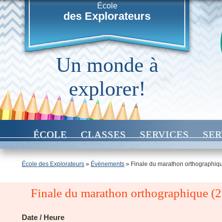
École
des Explorateurs
Un monde à
explorer!
ÉCOLE
CLASSES
SERVICES
SER
École des Explorateurs
»
Évènements
»
Finale du marathon orthographiqu
Finale du marathon orthographique (2e
Date / Heure