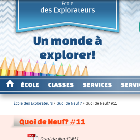
École
des Explorateurs
Un monde à
explorer!
ÉCOLE
CLASSES
SERVICES
SERVI
École des Explorateurs
»
Quoi de Neuf ?
»
Quoi de Neuf? #11
Quoi de Neuf? #11
Quoi de Neuf? #11